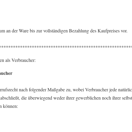
um an der Ware bis zur vollständigen Bezahlung des Kaufpreises vor.
********************************************************
en als Verbraucher:
aucher
rufsrecht nach folgender Maßgabe zu, wobei Verbraucher jede natürlich
bschließt, die überwiegend weder ihrer gewerblichen noch ihrer selbs
en können: