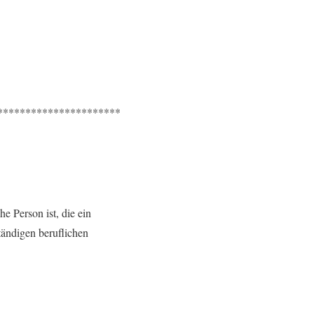
**********************
e Person ist, die ein
tändigen beruflichen